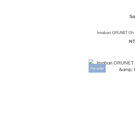
So
Imabari ORUNET Oh 
NT
Pre-order