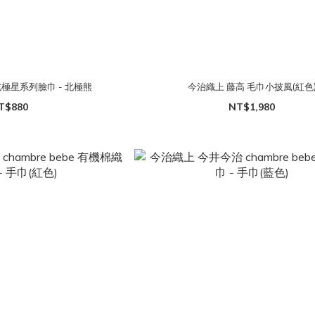
極星系列臉巾 - 北極熊
今治織上 藤高 毛巾小披風(紅色
T$880
NT$1,980