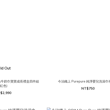
ld Out
點點牛奶巾寶寶成長禮盒四件組
今治織上 Purepure 純淨嬰兒洗澡
(紅色)
NT$750
$2,990