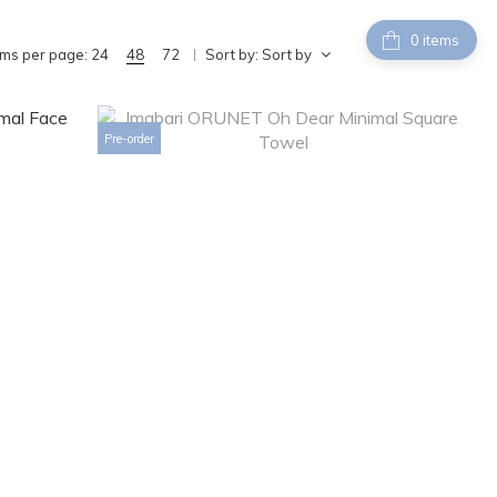
items
ems per page:
24
48
72
Sort by:
Sort by
Pre-order