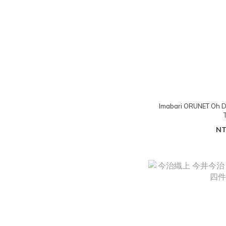
Imabari ORUNET Oh D
NT