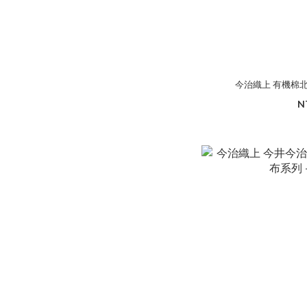
今治織上 有機棉北
N