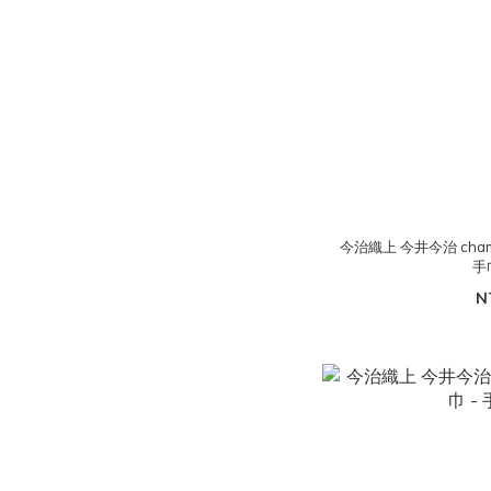
今治織上 今井今治 cham
手
N