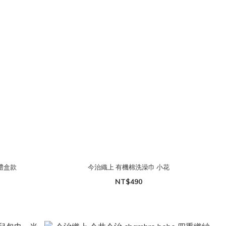
巾禮盒款
今治織上 有機棉洗澡巾 小花
NT$490