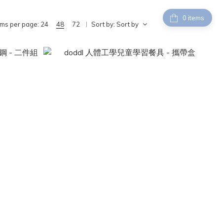
items
ems per page:
24
48
72
Sort by:
Sort by