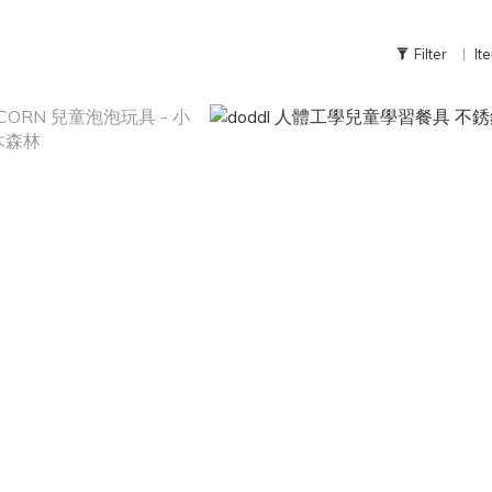
Filter
It