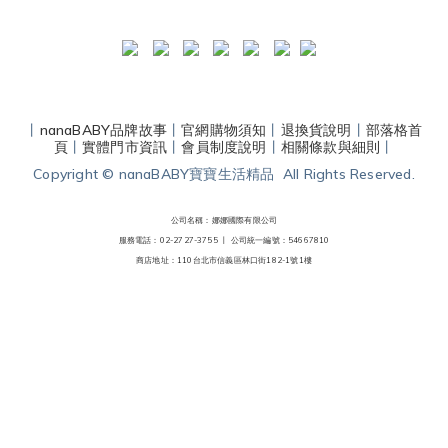
丨
nanaBABY品牌故事
丨
官網購物須知
丨
退換貨說明
丨
部落格首
頁
丨
實體門市資訊
丨
會員制度說明
丨
相關條款與細則
丨
Copyright © nanaBABY寶寶生活精品 All Rights Reserved.
公司名稱：娜娜國際有限公司
服務電話：02-2727-3755 丨
公司統一編號：54667810
商店地址：110台北市信義區林口街182-1號1樓