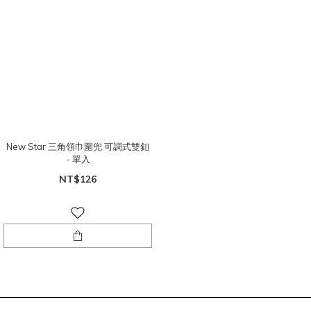
New Star 三角領巾圍兜 可調式雙釦
- 單入
NT$126