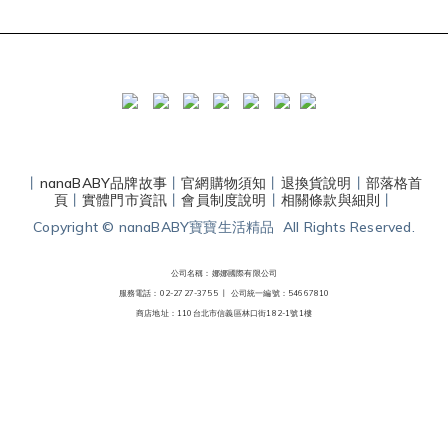
丨
nanaBABY品牌故事
丨
官網購物須知
丨
退換貨說明
丨
部落格首
頁
丨
實體門市資訊
丨
會員制度說明
丨
相關條款與細則
丨
Copyright © nanaBABY寶寶生活精品 All Rights Reserved.
公司名稱：娜娜國際有限公司
服務電話：02-2727-3755 丨
公司統一編號：54667810
商店地址：110台北市信義區林口街182-1號1樓