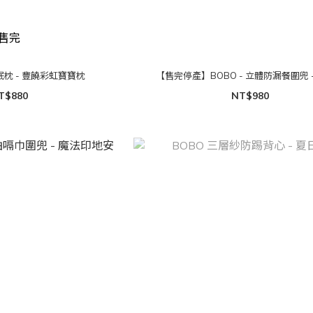
售完
好眠枕 - 豐饒彩虹寶寶枕
【售完停產】BOBO - 立體防漏餐圍兜 
T$880
NT$980