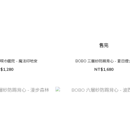
售完
拍嗝巾圍兜 - 魔法印地安
BOBO 三層紗防踢背心 - 夏日煙
$1,280
NT$1,680