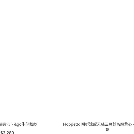
踢背心 - &go牛仔藍紗
Hoppetta 瞬拆涼感天絲三層紗防踢背心 
會
$2,280