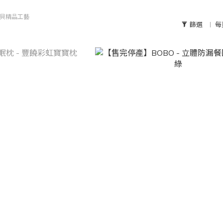
寶貝精品工藝
篩選
每