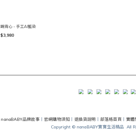
踢背心 - 手工AI藍染
$3,980
丨
nanaBABY品牌故事
丨
官網購物須知
丨
退換貨說明
丨
部落格首頁
丨
實體
Copyright © nanaBABY寶寶生活精品 All Rig