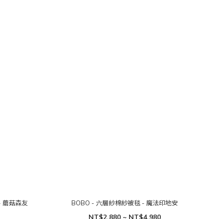
- 蘑菇森友
BOBO - 六層紗棉紗被毯 - 魔法印地安
NT$2,880 ~ NT$4,980