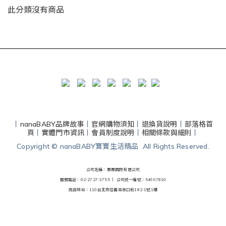
此分類沒有商品
丨
nanaBABY品牌故事
丨
官網購物須知
丨
退換貨說明
丨
部落格首
頁
丨
實體門市資訊
丨
會員制度說明
丨
相關條款與細則
丨
Copyright © nanaBABY寶寶生活精品 All Rights Reserved.
公司名稱：娜娜國際有限公司
服務電話：02-2727-3755 丨
公司統一編號：54667810
商店地址：110台北市信義區林口街182-1號1樓