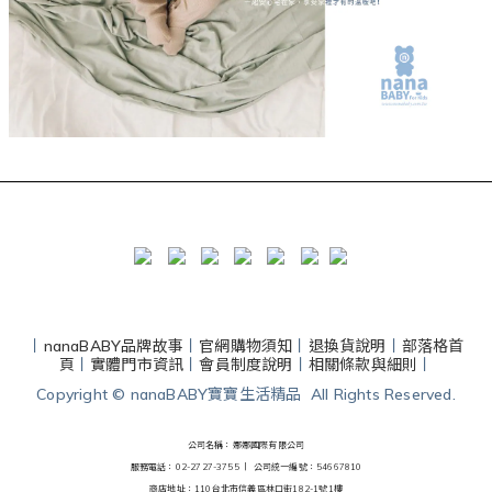
丨
nanaBABY品牌故事
丨
官網購物須知
丨
退換貨說明
丨
部落格首
頁
丨
實體門市資訊
丨
會員制度說明
丨
相關條款與細則
丨
Copyright © nanaBABY寶寶生活精品 All Rights Reserved.
公司名稱：娜娜國際有限公司
服務電話：02-2727-3755 丨
公司統一編號：54667810
商店地址：110台北市信義區林口街182-1號1樓