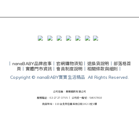
丨
nanaBABY品牌故事
丨
官網購物須知
丨
退換貨說明
丨
部落格首
頁
丨
實體門市資訊
丨
會員制度說明
丨
相關條款與細則
丨
Copyright © nanaBABY寶寶生活精品 All Rights Reserved.
公司名稱：娜娜國際有限公司
服務電話：02-2727-3755 丨
公司統一編號：54667810
商店地址：110台北市信義區林口街182-1號1樓