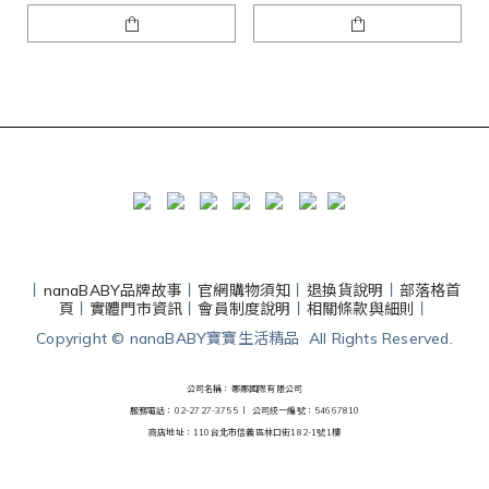
丨
nanaBABY品牌故事
丨
官網購物須知
丨
退換貨說明
丨
部落格首
頁
丨
實體門市資訊
丨
會員制度說明
丨
相關條款與細則
丨
Copyright © nanaBABY寶寶生活精品 All Rights Reserved.
公司名稱：娜娜國際有限公司
服務電話：02-2727-3755 丨
公司統一編號：54667810
商店地址：110台北市信義區林口街182-1號1樓