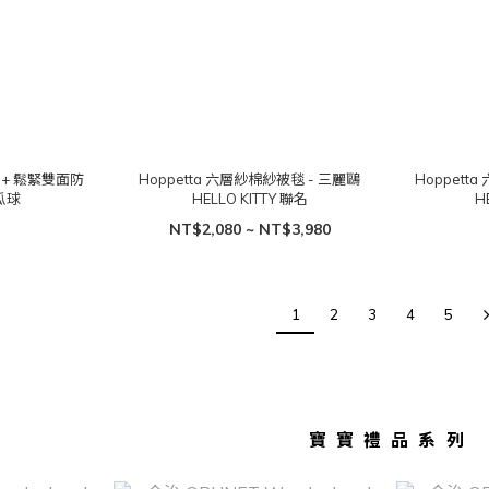
F 50+ 鬆緊雙面防
Hoppetta 六層紗棉紗被毯 - 三麗鷗
Hoppett
瓜球
HELLO KITTY 聯名
H
NT$2,080 ~ NT$3,980
1
2
3
4
5
寶寶禮品系列