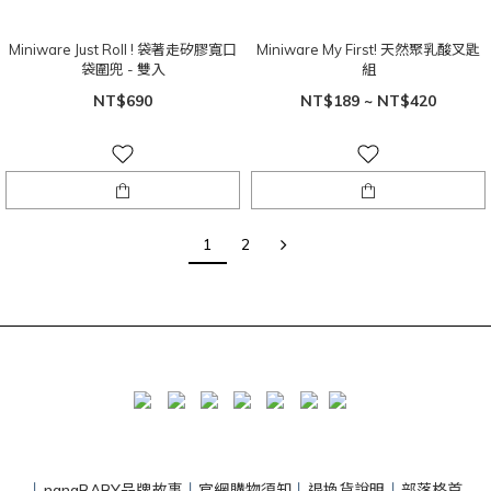
Miniware Just Roll ! 袋著走矽膠寬口
Miniware My First! 天然聚乳酸叉匙
袋圍兜 - 雙入
組
NT$690
NT$189 ~ NT$420
1
2
丨
nanaBABY品牌故事
丨
官網購物須知
丨
退換貨說明
丨
部落格首