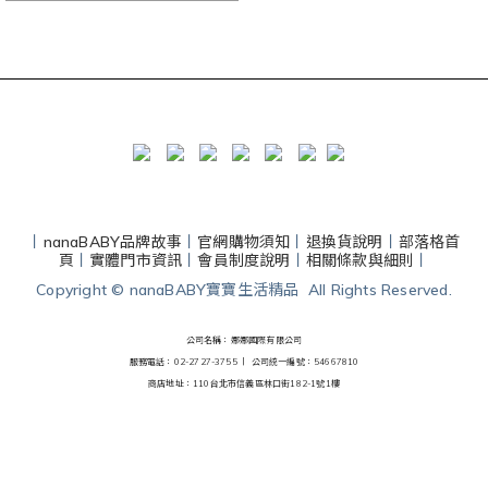
丨
nanaBABY品牌故事
丨
官網購物須知
丨
退換貨說明
丨
部落格首
頁
丨
實體門市資訊
丨
會員制度說明
丨
相關條款與細則
丨
Copyright © nanaBABY寶寶生活精品 All Rights Reserved.
公司名稱：娜娜國際有限公司
服務電話：02-2727-3755 丨
公司統一編號：54667810
商店地址：110台北市信義區林口街182-1號1樓